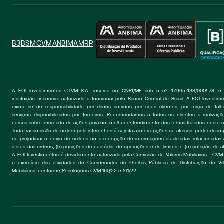
B3
BSM
CVM
ANBIMA
MRP
A EQI Investimentos CTVM S.A., inscrita no CNPJ/ME sob o nº 47.965.438/0001-78, é
instituição financeira autorizada a funcionar pelo Banco Central do Brasil. A EQI Investim
exime-se de responsabilidade por danos sofridos por seus clientes, por força de falh
serviços disponibilizados por terceiros. Recomendamos a todos os clientes a realizaçã
cursos sobre mercado de ações para um melhor entendimento dos temas tratados neste ca
Toda transmissão de ordem pela internet está sujeita a interrupções ou atrasos, podendo im
ou prejudicar o envio de ordens ou a recepção de informações atualizadas relacionadas a:
status das ordens; (b) posições de custódia, de operações e de limites; e (c) cotação de at
A EQI Investimentos é devidamente autorizada pela Comissão de Valores Mobiliários - CVM 
o exercício das atividades de Coordenador de Ofertas Públicas de Distribuição de Val
Mobiliários, conforme Resoluções CVM 160/22 e 161/22.